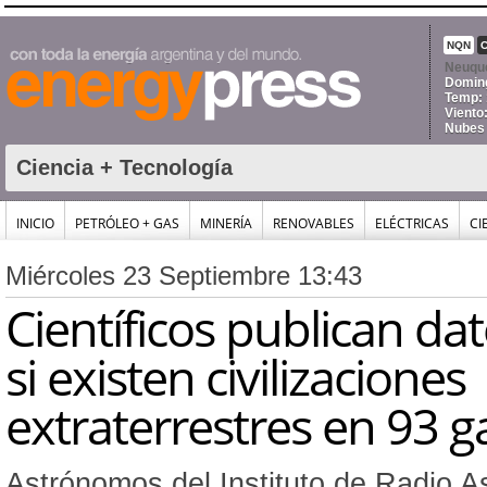
NQN
Neuqu
Doming
Temp: 
Viento
Nubes
Ciencia + Tecnología
INICIO
PETRÓLEO + GAS
MINERÍA
RENOVABLES
ELÉCTRICAS
CI
Miércoles 23 Septiembre 13:43
Científicos publican da
si existen civilizaciones
extraterrestres en 93 g
Astrónomos del Instituto de Radio 