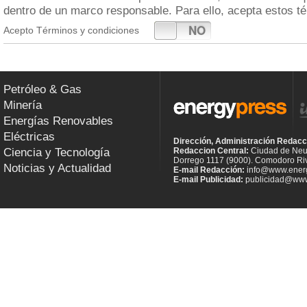
dentro de un marco responsable. Para ello, acepta estos t
SI
NO
Acepto Términos y condiciones
Petróleo & Gas
Minería
Energías Renovables
Eléctricas
Dirección, Administración Redacc
Ciencia y Tecnología
Redaccion Central:
Ciudad de Neu
Dorrego 1117 (9000). Comodoro Riv
Noticias y Actualidad
E-mail Redacción:
info@www.energ
E-mail Publicidad:
publicidad@www