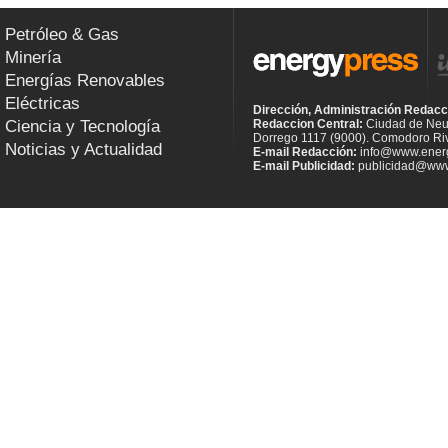
Petróleo & Gas
Minería
Energías Renovables
Eléctricas
Dirección, Administración Redacc
Ciencia y Tecnología
Redaccion Central:
Ciudad de Neu
Dorrego 1117 (9000). Comodoro Riv
Noticias y Actualidad
E-mail Redacción:
info@www.energ
E-mail Publicidad:
publicidad@www