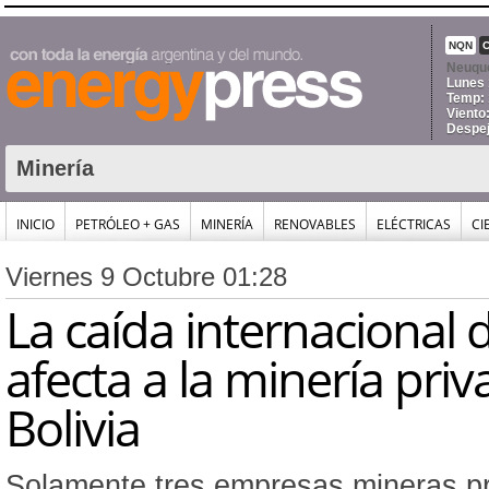
NQN
Neuqu
Lunes 
Temp: 
Viento
Despe
Minería
INICIO
PETRÓLEO + GAS
MINERÍA
RENOVABLES
ELÉCTRICAS
CI
Viernes 9 Octubre 01:28
La caída internacional 
afecta a la minería pri
Bolivia
Solamente tres empresas mineras pr