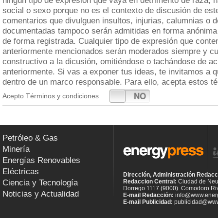
ningún tipo de expresión que vaya en detrimento de raza, n
social o sexo porque no es el contexto de discusión de est
comentarios que divulguen insultos, injurias, calumnias o 
documentadas tampoco serán admitidas en forma anónima 
de forma registrada. Cualquier tipo de expresión que cont
anteriormente mencionados serán moderados siempre y cua
constructivo a la dicusión, omitiéndose o tachándose de a
anteriormente. Si vas a exponer tus ideas, te invitamos a 
dentro de un marco responsable. Para ello, acepta estos t
SI
NO
Acepto Términos y condiciones
Petróleo & Gas
Minería
Energías Renovables
Eléctricas
Dirección, Administración Redacc
Ciencia y Tecnología
Redaccion Central:
Ciudad de Neu
Dorrego 1117 (9000). Comodoro Riv
Noticias y Actualidad
E-mail Redacción:
info@www.energ
E-mail Publicidad:
publicidad@www