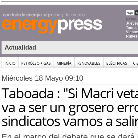
NQN
Neuqu
Jueves
Temp: 
Viento
Nubes
Actualidad
INICIO
PETRÓLEO + GAS
MINERÍA
RENOVABLES
ELÉCTRICAS
CI
Miércoles 18 Mayo 09:10
Taboada : "Si Macri veta
va a ser un grosero erro
sindicatos vamos a salir 
En el marco del debate que se dará 