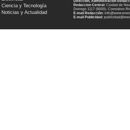
Dirección, Administración Redacc
Ciencia y Tecnología
Redaccion Central:
Ciudad de Neu
Dorrego 1117 (9000). Comodoro Riv
Noticias y Actualidad
E-mail Redacción:
info@www.energ
E-mail Publicidad:
publicidad@www