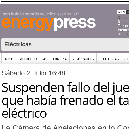
NQN
Neuqu
Doming
Temp: 
Viento
Nubosi
Eléctricas
INICIO
PETRÓLEO + GAS
MINERÍA
RENOVABLES
ELÉCTRICAS
CI
Sábado 2 Julio 16:48
Suspenden fallo del jue
que había frenado el ta
eléctrico
La Cámara de Apelaciones en lo Co