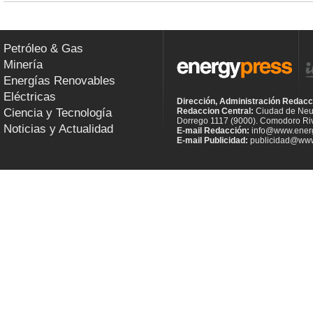
Petróleo & Gas
Minería
Energías Renovables
Eléctricas
Dirección, Administración Redacc
Ciencia y Tecnología
Redaccion Central:
Ciudad de Neu
Dorrego 1117 (9000). Comodoro Riv
Noticias y Actualidad
E-mail Redacción:
info@www.energ
E-mail Publicidad:
publicidad@www