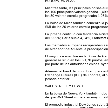
EUROPA, EN ALZA
Mientras tanto, las principales bolsas e
los 100 principales valores ganaba 1,49%
los 30 valores estrella progresaba 1,28%
La Bolsa de Milán también comenzó la jo
SMI de los 20 valores estrella progresa
La jornada continuó con tendencia alcist
del 3,09%; París subió 4,14%, Fráncfort
Los mercados europeos recuperaban así 
de alrededor del 5%ante la preocupació
El mayor ascenso fue en la Bolsa de Aten
general se situó en los 621,70 puntos, en
por parte de las autoridades chinas. Aye
Además, el barril de crudo Brent para ent
Exchange Futures (ICE) de Londres, al co
jornada anterior.
WALL STREET Y EL WTI
En la bolsa de Nueva York también hubo 
de que Wall Street sufriera su mayor caíd
El promedio industrial Dow Jones subía 2