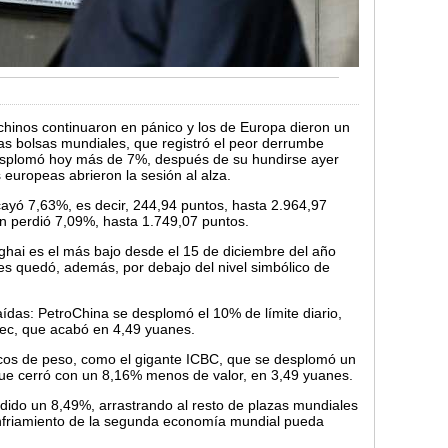
nos continuaron en pánico y los de Europa dieron un
as bolsas mundiales, que registró el peor derrumbe
esplomó hoy más de 7%, después de su hundirse ayer
 europeas abrieron la sesión al alza.
 cayó 7,63%, es decir, 244,94 puntos, hasta 2.964,97
en perdió 7,09%, hasta 1.749,07 puntos.
ghai es el más bajo desde el 15 de diciembre del año
res quedó, además, por debajo del nivel simbólico de
ídas: PetroChina se desplomó el 10% de límite diario,
pec, que acabó en 4,49 yuanes.
ncos de peso, como el gigante ICBC, que se desplomó un
ue cerró con un 8,16% menos de valor, en 3,49 yuanes.
dido un 8,49%, arrastrando al resto de plazas mundiales
enfriamiento de la segunda economía mundial pueda