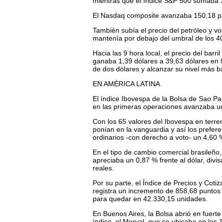
mientras que el índice S&P 500 sumaba 3
El Nasdaq composite avanzaba 150,18 pun
También subía el precio del petróleo y vol
mantenía por debajo del umbral de los 40 
Hacia las 9 hora local, el precio del barr
ganaba 1,39 dólares a 39,63 dólares en 
de dos dólares y alcanzar su nivel más b
EN AMÉRICA LATINA
El índice Ibovespa de la Bolsa de Sao P
en las primeras operaciones avanzaba un
Con los 65 valores del Ibovespa en terreno
ponían en la vanguardia y así los prefere
ordinarios -con derecho a voto- un 4,60 
En el tipo de cambio comercial brasileño,
apreciaba un 0,87 % frente al dólar, div
reales.
Por su parte, el Índice de Precios y Cot
registra un incremento de 858,68 puntos
para quedar en 42.330,15 unidades.
En Buenos Aires, la Bolsa abrió en fuerte
índice, el Merval, que se ubicaba en los