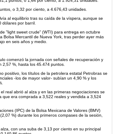
1,1 puntos, o 1,64 por ciento, a 1.924,31 unidades.
tos, o 3,32 por ciento, a 4.676,43 unidades.
vía al equilibrio tras su caída de la víspera, aunque se
dólares por barril.
il de "light sweet crude" (WTI) para entrega en octubre
la Bolsa Mercantil de Nueva York, tras perder ayer más
ajo en seis años y medio.
aulo comenzó la jornada con señales de recuperación y
 2,57 %, hasta los 45.474 puntos.
 positivo, los títulos de la petrolera estatal Petrobras se
nciales -los de mayor valor- subían un 4,90 % y los
%.
 el real abrió al alza y en las primeras negociaciones se
isa que era comprada a 3,522 reales y vendida a 3,524
izaciones (IPC) de la Bolsa Mexicana de Valores (BMV)
 (2,07 %) durante los primeros compases de la sesión,
 alza, con una suba de 3,13 por ciento en su principal
 10.140,86 puntos.