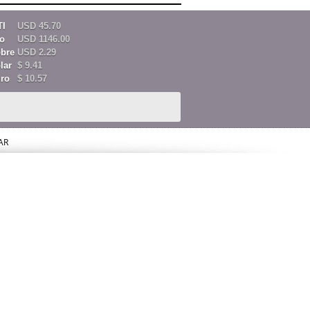
I
USD 45.70
o
USD 1146.00
bre
USD 2.29
lar
$ 9.41
ro
$ 10.57
AR