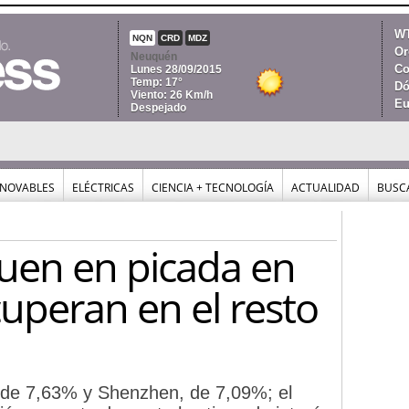
WT
NQN
CRD
MDZ
Or
Neuquén
Co
Lunes 28/09/2015
Temp: 17°
Dó
Viento: 26 Km/h
Eu
Despejado
NOVABLES
ELÉCTRICAS
CIENCIA + TECNOLOGÍA
ACTUALIDAD
BUSC
guen en picada en
cuperan en el resto
 de 7,63% y Shenzhen, de 7,09%; el