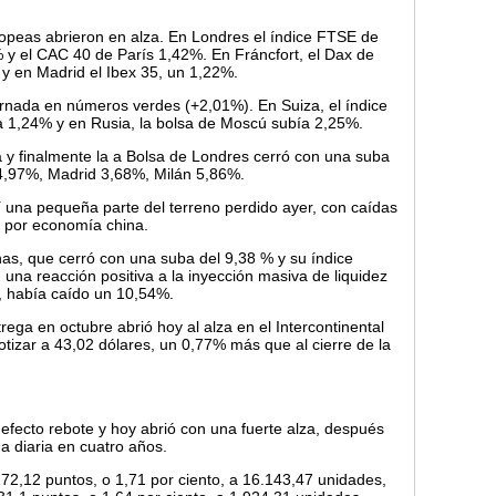
uropeas abrieron en alza. En Londres el índice FTSE de
 y el CAC 40 de París 1,42%. En Fráncfort, el Dax de
 y en Madrid el Ibex 35, un 1,22%.
rnada en números verdes (+2,01%). En Suiza, el índice
ba 1,24% y en Rusia, la bolsa de Moscú subía 2,25%.
a y finalmente la a Bolsa de Londres cerró con una suba
 4,97%, Madrid 3,68%, Milán 5,86%.
una pequeña parte del terreno perdido ayer, con caídas
n por economía china.
as, que cerró con una suba del 9,38 % y su índice
 una reacción positiva a la inyección masiva de liquidez
r, había caído un 10,54%.
rega en octubre abrió hoy al alza en el Intercontinental
tizar a 43,02 dólares, un 0,77% más que al cierre de la
efecto rebote y hoy abrió con una fuerte alza, después
a diaria en cuatro años.
72,12 puntos, o 1,71 por ciento, a 16.143,47 unidades,