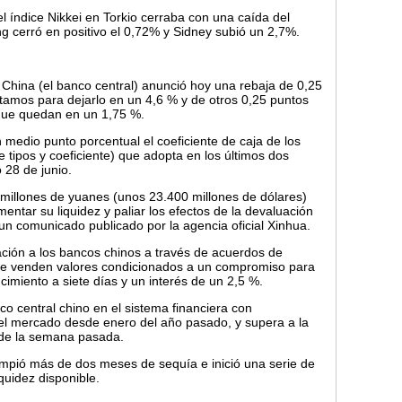
l índice Nikkei en Torkio cerraba con una caída del
 cerró en positivo el 0,72% y Sidney subió un 2,7%.
e China (el banco central) anunció hoy una rebaja de 0,25
éstamos para dejarlo en un 4,6 % y de otros 0,25 puntos
, que quedan en un 1,75 %.
 medio punto porcentual el coeficiente de caja de los
 tipos y coeficiente) que adopta en los últimos dos
28 de junio.
 millones de yuanes (unos 23.400 millones de dólares)
mentar su liquidez y paliar los efectos de la devaluación
un comunicado publicado por la agencia oficial Xinhua.
iación a los bancos chinos a través de acuerdos de
 se venden valores condicionados a un compromiso para
imiento a siete días y un interés de un 2,5 %.
co central chino en el sistema financiera con
el mercado desde enero del año pasado, y supera a la
 de la semana pasada.
ompió más de dos meses de sequía e inició una serie de
quidez disponible.