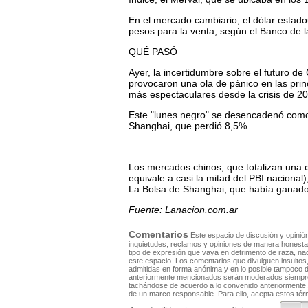
En el mercado cambiario, el dólar estad
pesos para la venta, según el Banco de l
QUÉ PASÓ
Ayer, la incertidumbre sobre el futuro de
provocaron una ola de pánico en las prin
más espectaculares desde la crisis de 2
Este "lunes negro" se desencadenó como 
Shanghai, que perdió 8,5%.
Los mercados chinos, que totalizan una ca
equivale a casi la mitad del PBI nacional
La Bolsa de Shanghai, que había ganado
Fuente: Lanacion.com.ar
Comentarios
Este espacio de discusión y opinió
inquietudes, reclamos y opiniones de manera honesta 
tipo de expresión que vaya en detrimento de raza, nac
este espacio. Los comentarios que divulguen insulto
admitidas en forma anónima y en lo posible tampoco d
anteriormente mencionados serán moderados siempre y
tachándose de acuerdo a lo convenido anteriormente. 
de un marco responsable. Para ello, acepta estos tér