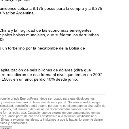
ounidense cotiza a 9,175 pesos para la compra y a 9,275
a Nación Argentina.
 China y la fragilidad de las economías emergentes
cipales bolsas mundiales, que sufrieron los derrumbes
008.
un torbellino por la hecatombe de la Bolsa de
pitalización de seis billones de dólares (cifra que
), retrocedieron de esa forma al nivel que tenían en 2007.
 150% en un año, perdió 40% desde junio.
n que le brinda EnergyPress, debe ser usado para que divulgues tus
y constructiva para un buen uso de este portal. No será admiitdo ningún
ionalidad, condición social o sexo porque no es el contexto de discusión de
s, injurias, calumnias o denuncias no documentadas tampoco serán
e forma registrada. Cualquier tipo de expresión que contenga los temas
 cuando parte de ello sea constructivo a la dicusión, omitiéndose o
Si vas a exponer tus ideas, te invitamos a que lo hagas libremente dentro
minos y condiciones.