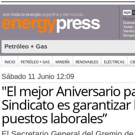
NQN
Neuqu
Doming
Temp: 
Viento
Despe
Petróleo + Gas
INICIO
PETRÓLEO + GAS
MINERÍA
RENOVABLES
ELÉCTRICAS
CI
Sábado 11 Junio 12:09
"El mejor Aniversario pa
Sindicato es garantizar 
puestos laborales”
El Secretario General del Gremio de