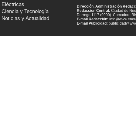
Eléctricas
Dirección, Administración Redacc
Ciencia y Tecnología
Redaccion Central:
Ciudad de Neu
Dorrego 1117 (9000). Comodoro Riv
Noticias y Actualidad
E-mail Redacción:
info@www.energ
E-mail Publicidad:
publicidad@www