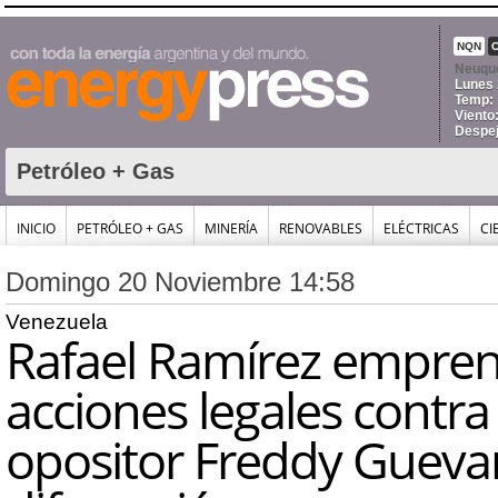
NQN
Neuqu
Lunes 
Temp:
Viento
Despe
Petróleo + Gas
INICIO
PETRÓLEO + GAS
MINERÍA
RENOVABLES
ELÉCTRICAS
CI
Domingo 20 Noviembre 14:58
Venezuela
Rafael Ramírez empre
acciones legales contra 
opositor Freddy Gueva