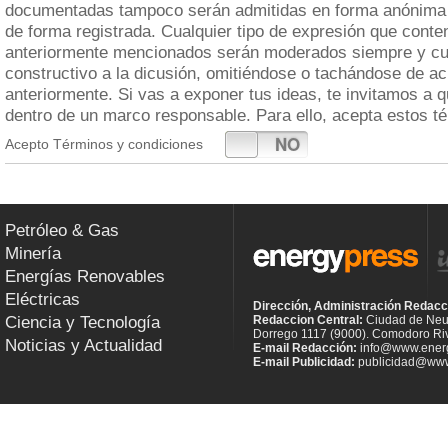
documentadas tampoco serán admitidas en forma anónima 
de forma registrada. Cualquier tipo de expresión que cont
anteriormente mencionados serán moderados siempre y cua
constructivo a la dicusión, omitiéndose o tachándose de a
anteriormente. Si vas a exponer tus ideas, te invitamos a 
dentro de un marco responsable. Para ello, acepta estos t
SI
NO
Acepto Términos y condiciones
Petróleo & Gas
Minería
Energías Renovables
Eléctricas
Dirección, Administración Redacc
Ciencia y Tecnología
Redaccion Central:
Ciudad de Neu
Dorrego 1117 (9000). Comodoro Riv
Noticias y Actualidad
E-mail Redacción:
info@www.energ
E-mail Publicidad:
publicidad@www