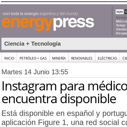
NQN
Neuqu
Miérco
Temp: 
Viento
Despe
Ciencia + Tecnología
INICIO
PETRÓLEO + GAS
MINERÍA
RENOVABLES
ELÉCTRICAS
CI
Martes 14 Junio 13:55
Instagram para médico
encuentra disponible
Está disponible en español y portug
aplicación Figure 1, una red social