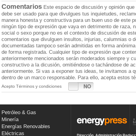
Comentarios
Este espacio de discusión y opinión que
debe ser usado para que divulgues tus inquietudes, reclam
manera honesta y constructiva para un buen uso de este po
ningún tipo de expresión que vaya en detrimento de raza, n
social o sexo porque no es el contexto de discusión de est
comentarios que divulguen insultos, injurias, calumnias o 
documentadas tampoco serán admitidas en forma anónima 
de forma registrada. Cualquier tipo de expresión que cont
anteriormente mencionados serán moderados siempre y cua
constructivo a la dicusión, omitiéndose o tachándose de a
anteriormente. Si vas a exponer tus ideas, te invitamos a 
dentro de un marco responsable. Para ello, acepta estos t
SI
NO
Acepto Términos y condiciones
Petróleo & Gas
Minería
Energías Renovables
Eléctricas
Dirección, Administración Redacc