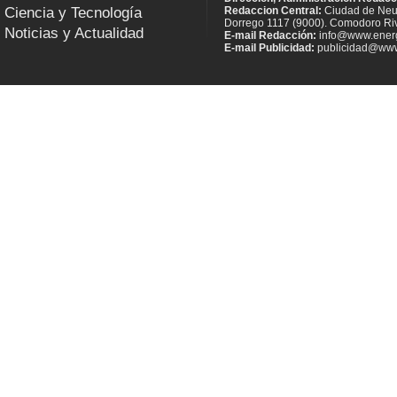
Ciencia y Tecnología
Redaccion Central:
Ciudad de Neu
Dorrego 1117 (9000). Comodoro Riv
Noticias y Actualidad
E-mail Redacción:
info@www.energ
E-mail Publicidad:
publicidad@www