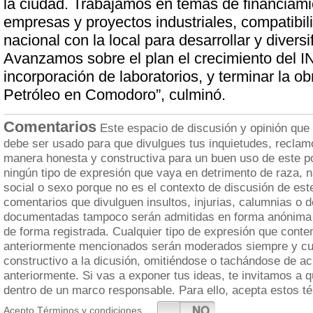
la ciudad. Trabajamos en temas de financiami
empresas y proyectos industriales, compatibili
nacional con la local para desarrollar y diversif
Avanzamos sobre el plan el crecimiento del IN
incorporación de laboratorios, y terminar la ob
Petróleo en Comodoro”, culminó.
Comentarios
Este espacio de discusión y opinión que
debe ser usado para que divulgues tus inquietudes, reclam
manera honesta y constructiva para un buen uso de este po
ningún tipo de expresión que vaya en detrimento de raza, n
social o sexo porque no es el contexto de discusión de est
comentarios que divulguen insultos, injurias, calumnias o 
documentadas tampoco serán admitidas en forma anónima 
de forma registrada. Cualquier tipo de expresión que cont
anteriormente mencionados serán moderados siempre y cua
constructivo a la dicusión, omitiéndose o tachándose de a
anteriormente. Si vas a exponer tus ideas, te invitamos a 
dentro de un marco responsable. Para ello, acepta estos t
SI
NO
Acepto Términos y condiciones