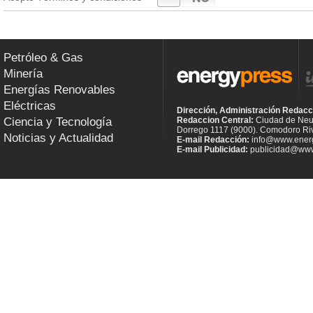
Petróleo & Gas
Minería
Energías Renovables
Eléctricas
Dirección, Administración Redacc
Ciencia y Tecnología
Redaccion Central:
Ciudad de Neu
Dorrego 1117 (9000). Comodoro Riv
Noticias y Actualidad
E-mail Redacción:
info@www.energ
E-mail Publicidad:
publicidad@www