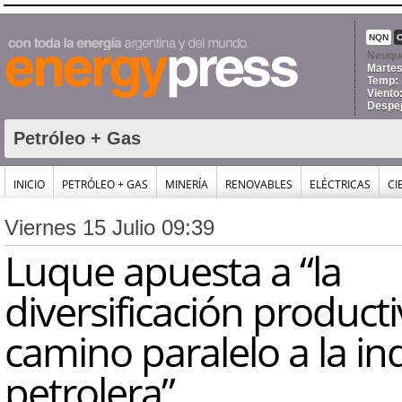
NQN
Neuqu
Martes
Temp: 
Viento
Despe
Petróleo + Gas
INICIO
PETRÓLEO + GAS
MINERÍA
RENOVABLES
ELÉCTRICAS
CI
Viernes 15 Julio 09:39
Luque apuesta a “la
diversificación produc
camino paralelo a la in
petrolera”