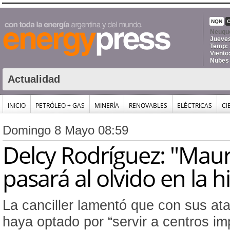
NQN
Neuqu
Jueves
Temp: 
Viento
Nubes
Actualidad
INICIO
PETRÓLEO + GAS
MINERÍA
RENOVABLES
ELÉCTRICAS
CI
Domingo 8 Mayo 08:59
Delcy Rodríguez: "Maur
pasará al olvido en la hi
La canciller lamentó que con sus at
haya optado por “servir a centros im