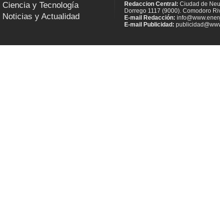
Ciencia y Tecnología
Redaccion Central:
Ciudad de Neu
Dorrego 1117 (9000). Comodoro Riv
Noticias y Actualidad
E-mail Redacción:
info@www.energ
E-mail Publicidad:
publicidad@www